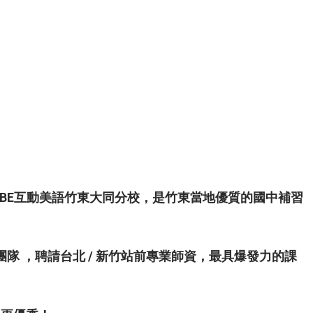
 ABE互動美語竹東大同分校，是竹東當地優質的國中補習
 ，聘請台北 / 新竹站前專業師資，最具爆發力的課