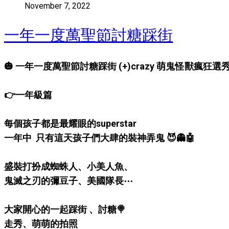
November 7, 2022
一年一度萬聖節討糖踩街
🎃 一年一度萬聖節討糖踩街 (+)crazy 萌鬼怪獸瘋狂選秀 
👉一年級篇
每個孩子都是最耀眼的superstar
一年中 只有這天孩子們大肆的裝神弄鬼 😈👻🤖
盛裝打扮成蜘蛛人、小美人魚、
鬼滅之刃的彌豆子、美國隊長⋯
大家開心的一起踩街 、討糖🍭
走秀、萌萌的拍照