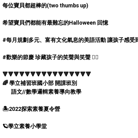
每位寶貝都超棒的(two thumbs up)
希望寶貝們都能有最難忘的Halloween 回憶
#每月規劃多元、富有文化氣息的美語活動 讓孩子感受到
#歡樂的節慶 珍藏孩子的笑聲與笑聲 🤹‍♀️
🔻🔻🔻🔻🔻🔻🔻🔻🔻🔻🔻🔻🔻🔻🔻🔻
🌈 學立補習班國小部 開課班別
語文//數學邏輯素養導向教學
🏝2022探索素養夏令營
🪐學立素養小學堂