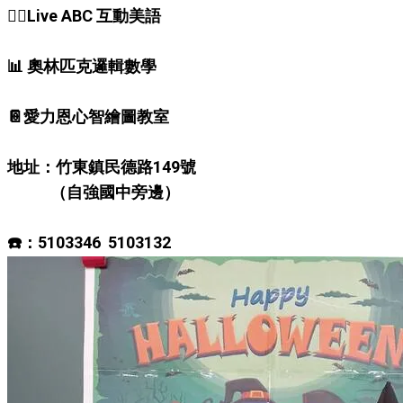
👰‍♀Live ABC 互動美語
📊 奧林匹克邏輯數學
📔愛力恩心智繪圖教室
地址：竹東鎮民德路149號
（自強國中旁邊）
☎️：5103346 5103132